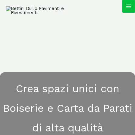
Vai
MA
al
contenuto
M
Crea spazi unici con
Boiserie e Carta da Parati
di alta qualità