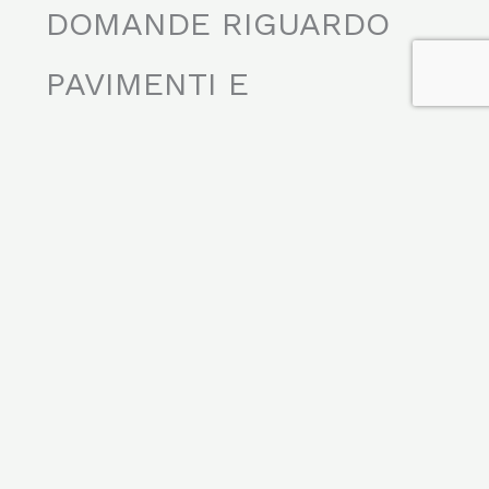
DOMANDE RIGUARDO
PAVIMENTI E
RIVESTIMENTI
Che differenza c’è tra pavimento e
rivestimento?
Quali pavimenti si usano adesso?
A cosa serve il rivestimento?
Contattaci se hai altre curiosità!